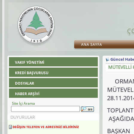
Güncel Habe
VAKIF YÖNETİMİ
MÜTEVELLİ H
KREDİ BAŞVURUSU
ORMANC
DOSYALAR
MÜTEVEL
HABER ARŞİVİ
28.11.20
Site İçi Arama
TOPLAN
DUYURULAR
AŞAĞIDA 
DEĞİŞEN TELEFON VE ADRESİNİZİ BİLDİRİNİZ
BAŞKA
Değişen telefon ve adresinizi 30 gün içerisinde