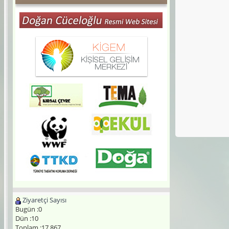
Ziyaretçi Sayısı
Bugün :0
Dün :10
Toplam :17.867